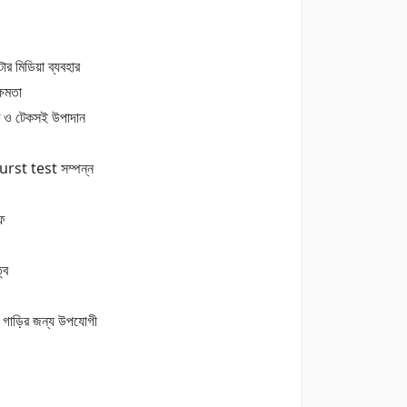
ার মিডিয়া ব্যবহার
্ষমতা
 ও টেকসই উপাদান
rst test সম্পন্ন
ইফ
্ব
ড়ির জন্য উপযোগী