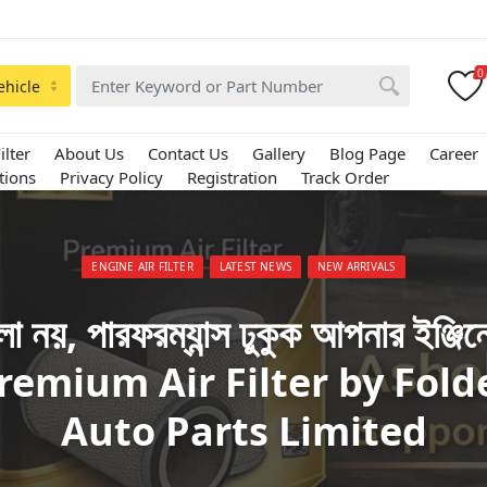
0
ehicle
ilter
About Us
Contact Us
Gallery
Blog Page
Career
tions
Privacy Policy
Registration
Track Order
Posted in:
ENGINE AIR FILTER
LATEST NEWS
NEW ARRIVALS
লো নয়, পারফরম্যান্স ঢুকুক আপনার ইঞ্জিন
remium Air Filter by Fold
Auto Parts Limited