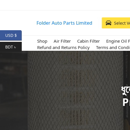
Folder Auto Parts Limited
Select V
USD $
Shop
Air Filter
Cabin Filter
Engine Oil F
BDT ৳
Refund and Returns Policy
Terms and Condi
ধু
P