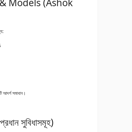
 & Models (Ashok
্য:
6
কটি আদর্শ সমাধান।
ান সুবিধাসমূহ)