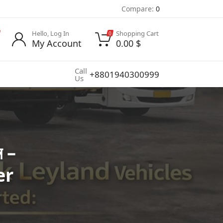
Compare:
0
Hello, Log In
Shopping Cart
0
My Account
0.00
$
Call
+8801940300999
Us
ে –
er