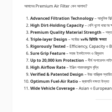
আমাদের Premium Air Filter কেন আলাদা?
Advanced Filtration Technology
– আধুনিক ফিল্ট
High Dirt-Holding Capacity
– বেশি ধুলো ধারণের ক
Premium Quality Material Strength
– শক্ত
Triple-layer Design
– সর্বোচ্চ
৯৯% ফিল্টারিং ক্ষমতা
Rigorously Tested
– Efficiency, Capacity ও Bu
Sure Grip Feature
– সহজ ইনস্টলেশন ও রিমুভাল
Up to 20,000 km Protection
– দীর্ঘ অপারেশন লা
High Airflow Rate
– ইঞ্জিন পারফরম্যান্স বৃদ্ধি
Verified & Patented Design
– উচ্চ যান্ত্রিক স্থায়িত
Optimum Fuel-Air Ratio
– জ্বালানি দক্ষতা উন্নত
Wide Vehicle Coverage
– Asian ও European গা